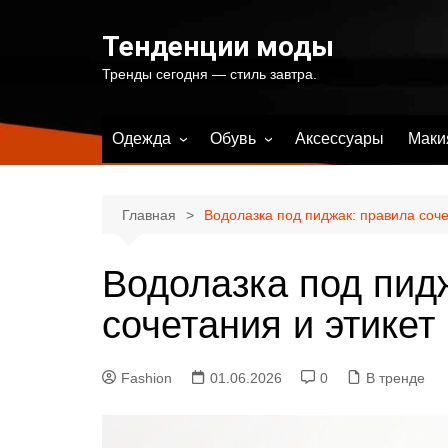
Перейти
к
Тенденции моды
содержимому
Тренды сегодня — стиль завтра.
Одежда
Обувь
Аксессуары
Маки
Весенняя женская одежда
Весенняя женская обувь
Летняя женская одежда
Летняя женская обувь
Главная
Водолазка под пиджак: правила соче
Осенняя женская одежда
Осенняя женская обувь
Водолазка под пид
Зимняя женская одежда
Зимняя женская обувь
Купальники и одежда для
сочетания и этикет
пляжа
Fashion
01.06.2026
0
В тренде