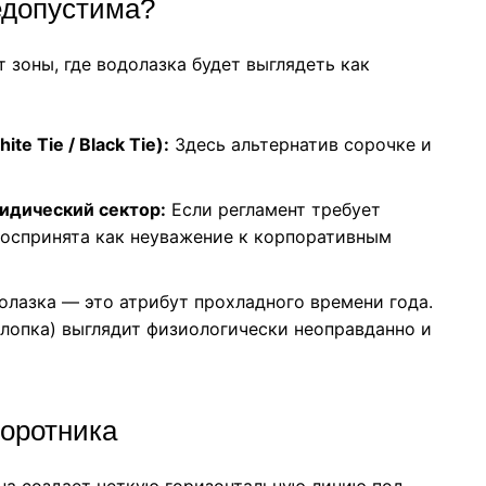
недопустима?
 зоны, где водолазка будет выглядеть как
e Tie / Black Tie):
Здесь альтернатив сорочке и
идический сектор:
Если регламент требует
 воспринята как неуважение к корпоративным
лазка — это атрибут прохладного времени года.
хлопка) выглядит физиологически неоправданно и
воротника
на создает четкую горизонтальную линию под