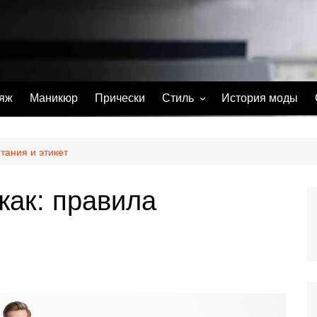
яж
Маникюр
Прически
Стиль
История моды
С чем носить
Тату
тания и этикет
Парфюм
жак: правила