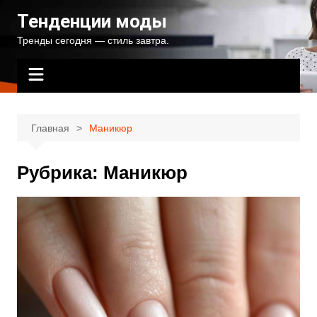
Перейти
Тенденции моды
к
Тренды сегодня — стиль завтра.
содержимому
Главная
Маникюр
Рубрика:
Маникюр