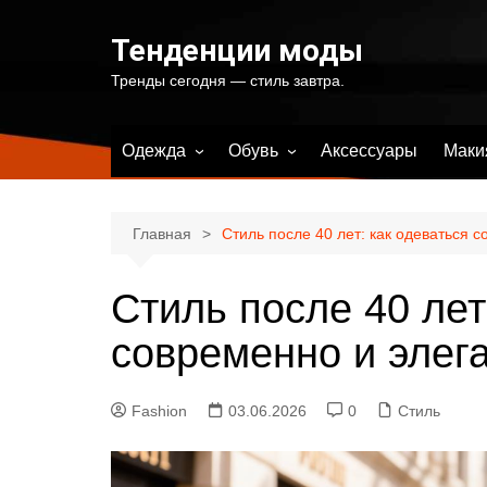
Перейти
к
Тенденции моды
содержимому
Тренды сегодня — стиль завтра.
Одежда
Обувь
Аксессуары
Маки
Весенняя женская одежда
Весенняя женская обувь
Летняя женская одежда
Летняя женская обувь
Главная
Стиль после 40 лет: как одеваться 
Осенняя женская одежда
Осенняя женская обувь
Стиль после 40 лет
Зимняя женская одежда
Зимняя женская обувь
Купальники и одежда для
современно и элег
пляжа
Fashion
03.06.2026
0
Стиль