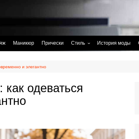
яж
Маникюр
Прически
Стиль
История моды
С чем носить
Тату
современно и элегантно
Парфюм
: как одеваться
антно