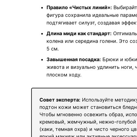
Правило «Чистых линий»:
Выбирайте
фигура сохранила идеальные параме
подтягивает силуэт, создавая эффек
Длина миди как стандарт:
Оптимальн
колена или середина голени. Это со
5 см.
Завышенная посадка:
Брюки и юбки 
живота и визуально удлинить ноги, 
плоском ходу.
Совет эксперта:
Используйте методику
подтон кожи может становиться бледн
Чтобы мгновенно освежить образ, исп
кремовый, жемчужный, нежно-голубой 
(хаки, темная охра) и чисто черного ц
яркий макияж или активные аксессуар