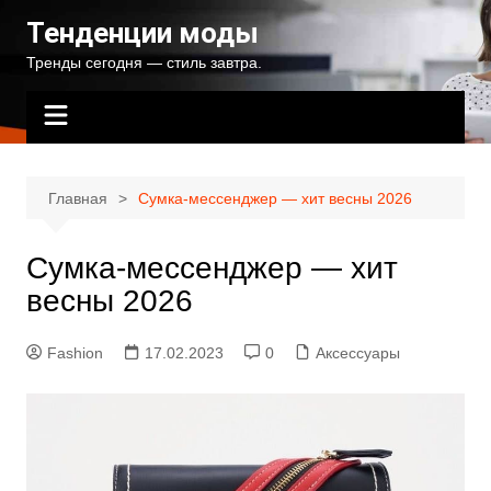
Перейти
Тенденции моды
к
Тренды сегодня — стиль завтра.
содержимому
Главная
Сумка-мессенджер — хит весны 2026
Сумка-мессенджер — хит
весны 2026
Fashion
17.02.2023
0
Аксессуары