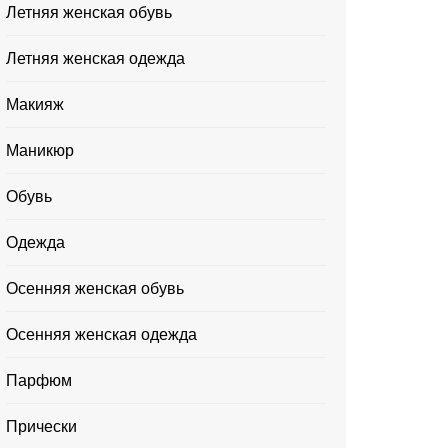
Летняя женская обувь
Летняя женская одежда
Макияж
Маникюр
Обувь
Одежда
Осенняя женская обувь
Осенняя женская одежда
Парфюм
Прически