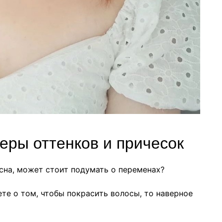
ры оттенков и причесок
сна, может стоит подумать о переменах?
те о том, чтобы покрасить волосы, то наверное