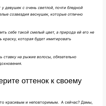
у девушек с очень светлой, почти бледной
елые созвездия веснушек, которые отлично
ить себе такой смелый цвет, а природа ей его не
 краску, которая будет имитировать
ь ставку на рыжие волосы, обязательно
дохновения.
рите оттенок к своему
-то красивым и неповторимым. А сейчас? Дамы,