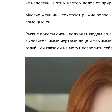
не наделенные этим цветом волос от прир
Многие женщины сочетают рыжие волосы с
помощью хны.
Рыжие волосы очень подходят людям со с
выразительными чертами лица и темными г
голубыми глазами не могут позволить себе