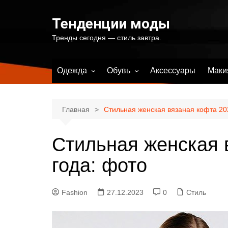
Перейти
к
Тенденции моды
содержимому
Тренды сегодня — стиль завтра.
Одежда
Обувь
Аксессуары
Маки
Весенняя женская одежда
Весенняя женская обувь
Летняя женская одежда
Летняя женская обувь
Главная
Стильная женская вязаная кофта 20
Осенняя женская одежда
Осенняя женская обувь
Стильная женская 
Зимняя женская одежда
Зимняя женская обувь
Купальники и одежда для
года: фото
пляжа
Fashion
27.12.2023
0
Стиль