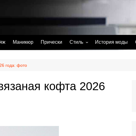
яж
Маникюр
Прически
Стиль
История моды
С чем носить
Тату
26 года: фото
Парфюм
вязаная кофта 2026