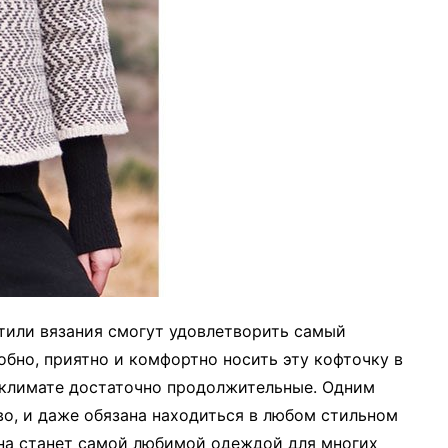
тили вязания смогут удовлетворить самый
обно, приятно и комфортно носить эту кофточку в
м климате достаточно продолжительные. Одним
во, и даже обязана находиться в любом стильном
она станет самой любимой одеждой для многих