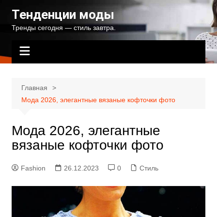
Перейти
Тенденции моды
к
Тренды сегодня — стиль завтра.
содержимому
Главная
Мода 2026, элегантные вязаные кофточки фото
Мода 2026, элегантные
вязаные кофточки фото
Fashion
26.12.2023
0
Стиль