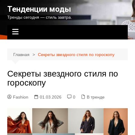
Перейти
Тенденции моды
к
Тренды сегодня — стиль завтра.
содержимому
Главная
Секреты звездного стиля по гороскопу
Секреты звездного стиля по
гороскопу
Fashion
01.03.2026
0
В тренде