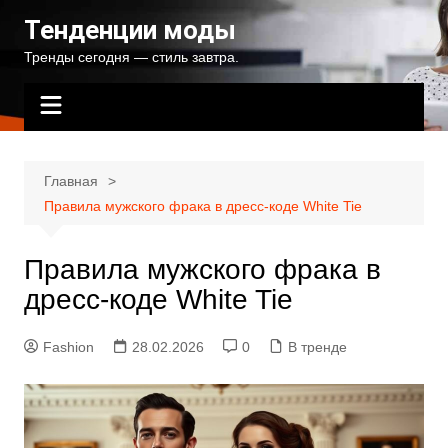
Перейти
Тенденции моды
к
Тренды сегодня — стиль завтра.
содержимому
Главная
Правила мужского фрака в дресс-коде White Tie
Правила мужского фрака в
дресс-коде White Tie
Fashion
28.02.2026
0
В тренде