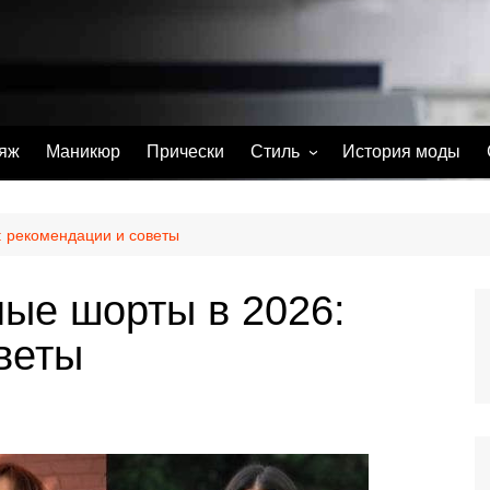
яж
Маникюр
Прически
Стиль
История моды
С чем носить
Тату
: рекомендации и советы
Парфюм
ные шорты в 2026:
веты