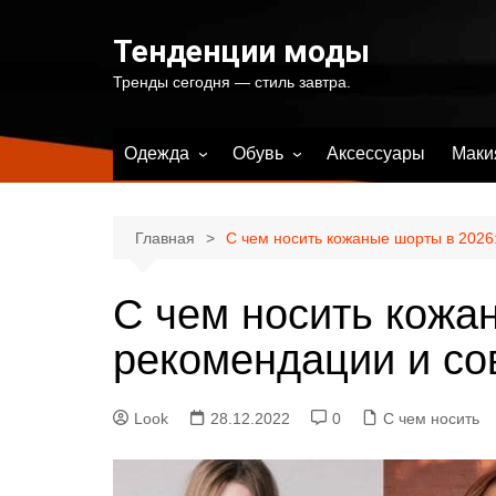
Перейти
к
Тенденции моды
содержимому
Тренды сегодня — стиль завтра.
Одежда
Обувь
Аксессуары
Маки
Весенняя женская одежда
Весенняя женская обувь
Летняя женская одежда
Летняя женская обувь
Главная
С чем носить кожаные шорты в 2026
Осенняя женская одежда
Осенняя женская обувь
С чем носить кожа
Зимняя женская одежда
Зимняя женская обувь
Купальники и одежда для
рекомендации и со
пляжа
Look
28.12.2022
0
С чем носить