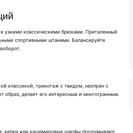
ций
те узкими классическими брюками. Приталенный
дными спортивными штанами. Балансируйте
аоборот.
ой классикой, трикотаж с твидом, неопрен с
т образ, делает его интересным и многогранным.
и, кепки или кашемировые шарфы продумывают