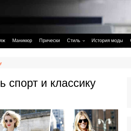
яж
Маникюр
Прически
Стиль
История моды
С чем носить
Тату
у
Парфюм
ь спорт и классику