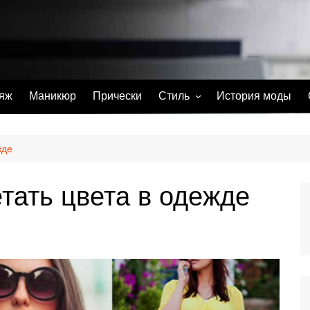
яж
Маникюр
Прически
Стиль
История моды
С чем носить
Тату
жде
Парфюм
тать цвета в одежде