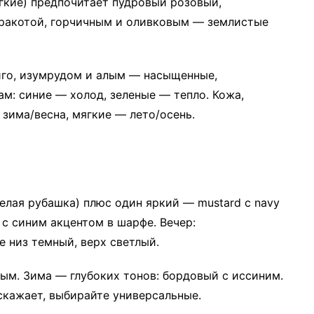
гкие) предпочитает пудровый розовый,
рракотой, горчичным и оливковым — землистые
иго, изумрудом и алым — насыщенные,
ам: синие — холод, зеленые — тепло. Кожа,
 зима/весна, мягкие — лето/осень.
белая рубашка) плюс один яркий — mustard с navy
 с синим акцентом в шарфе. Вечер:
е низ темный, верх светлый.
ым. Зима — глубоких тонов: бордовый с иссиним.
скажает, выбирайте универсальные.