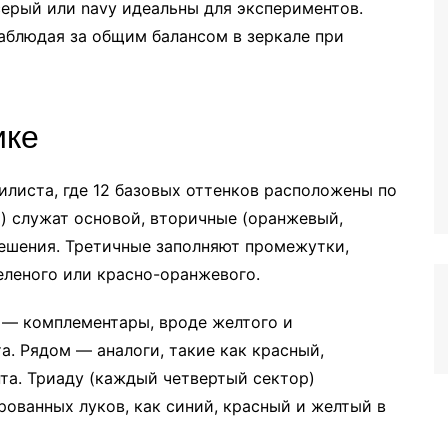
серый или navy идеальны для экспериментов.
аблюдая за общим балансом в зеркале при
ике
листа, где 12 базовых оттенков расположены по
й) служат основой, вторичные (оранжевый,
мешения. Третичные заполняют промежутки,
еленого или красно-оранжевого.
а — комплементары, вроде желтого и
а. Рядом — аналоги, такие как красный,
та. Триаду (каждый четвертый сектор)
рованных луков, как синий, красный и желтый в