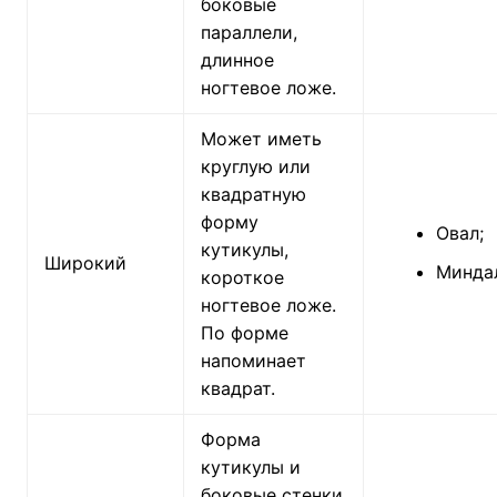
боковые
параллели,
длинное
ногтевое ложе.
Может иметь
круглую или
квадратную
форму
Овал;
кутикулы,
Широкий
Минда
короткое
ногтевое ложе.
По форме
напоминает
квадрат.
Форма
кутикулы и
боковые стенки