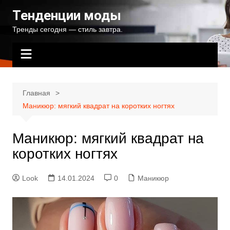
Перейти
Тенденции моды
к
Тренды сегодня — стиль завтра.
содержимому
Главная
Маникюр: мягкий квадрат на коротких ногтях
Маникюр: мягкий квадрат на
коротких ногтях
Look
14.01.2024
0
Маникюр