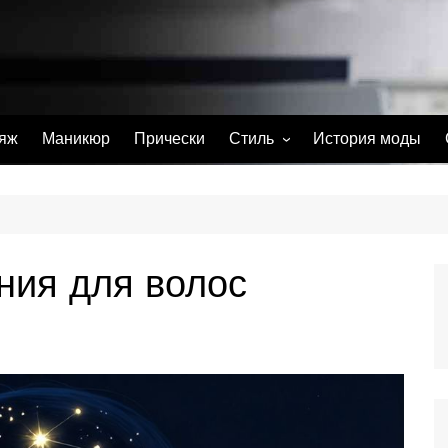
яж
Маникюр
Прически
Стиль
История моды
С чем носить
Тату
Парфюм
ния для волос