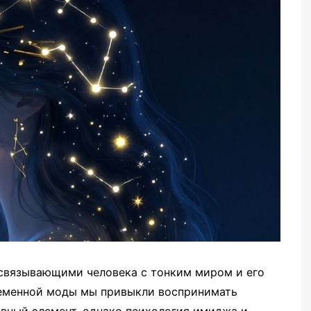
 связывающими человека с тонким миром и его
ременной моды мы привыкли воспринимать
ивный элемент, однако психология имиджа и