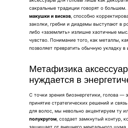
сакральные традиции говорят о большем
макушки и висков
, способно корректиров
заколки, гребни и диадемы выступают в р
либо «заземлить» излишне хаотичные мысл
чувство. Понимание того, как металлы, к
позволяет превратить обычную укладку в 
Метафизика аксессуар
нуждается в энергетич
С точки зрения биоэнергетики, голова — 
принятие стратегических решений и связь
для волос, мы невольно акцентируем ту и
полукругом
, создает замкнутый контур, 
защищает от внешнего ментального шума.