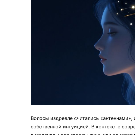
Волосы издревле считались «антеннами»,
собственной интуицией. В контексте сов
аксессуары для головы лишь как декорат