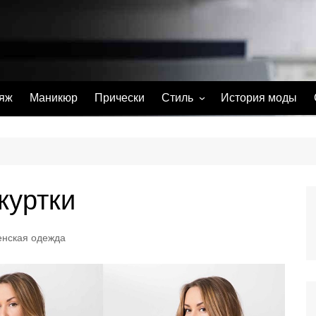
яж
Маникюр
Прически
Стиль
История моды
С чем носить
Тату
Парфюм
куртки
енская одежда