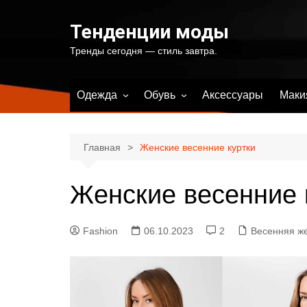
Перейти
к
Тенденции моды
содержимому
Тренды сегодня — стиль завтра.
Одежда
Обувь
Аксессуары
Маки
Весенняя женская одежда
Весенняя женская обувь
Летняя женская одежда
Летняя женская обувь
Главная
Женские весенние куртки
Осенняя женская одежда
Осенняя женская обувь
Женские весенние 
Зимняя женская одежда
Зимняя женская обувь
Купальники и одежда для
пляжа
Fashion
06.10.2023
2
Весенняя ж