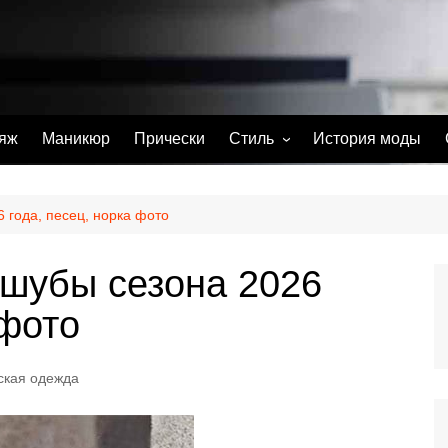
яж
Маникюр
Прически
Стиль
История моды
С чем носить
Тату
 года, песец, норка фото
Парфюм
шубы сезона 2026
 фото
ская одежда