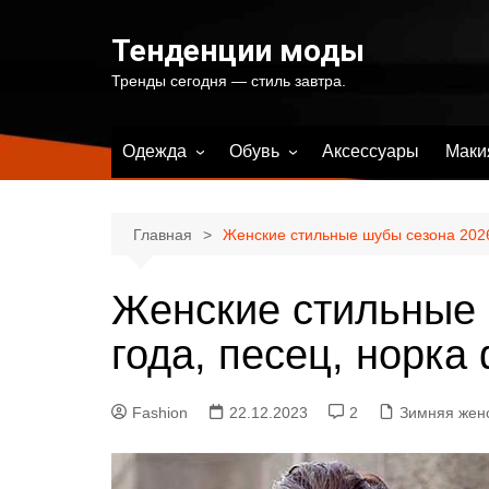
Перейти
к
Тенденции моды
содержимому
Тренды сегодня — стиль завтра.
Одежда
Обувь
Аксессуары
Маки
Весенняя женская одежда
Весенняя женская обувь
Летняя женская одежда
Летняя женская обувь
Главная
Женские стильные шубы сезона 2026
Осенняя женская одежда
Осенняя женская обувь
Женские стильные 
Зимняя женская одежда
Зимняя женская обувь
Купальники и одежда для
года, песец, норка
пляжа
Fashion
22.12.2023
2
Зимняя жен