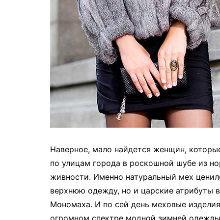
Наверное, мало найдется женщин, которы
по улицам города в роскошной шубе из но
живности. Именно натуральный мех ценилс
верхнюю одежду, но и царские атрибуты 
Мономаха. И по сей день меховые издели
огромном спектре модной зимней одежды