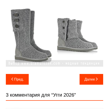
Навигация
Пред.
Далее
по
записям
3 комментария для “
Угги 2026
”