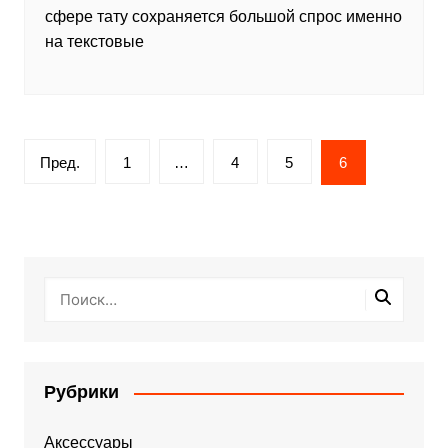
сфере тату сохраняется большой спрос именно
на текстовые
Пагинация
Пред.
1
…
4
5
6
записей
Рубрики
Аксессуары