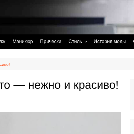
яж
Маникюр
Прически
Стиль
История моды
С чем носить
Тату
сиво!
Парфюм
то — нежно и красиво!