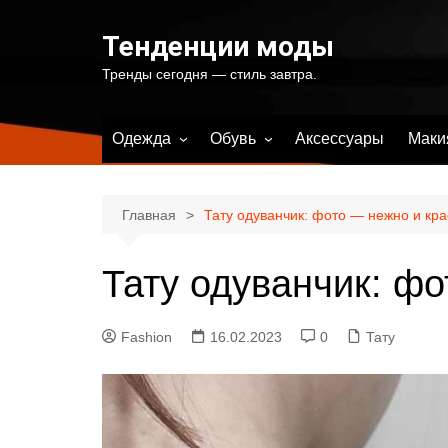
Перейти
к
Тенденции моды
содержимому
Тренды сегодня — стиль завтра.
Одежда
Обувь
Аксессуары
Маки
Весенняя женская одежда
Весенняя женская обувь
Летняя женская одежда
Летняя женская обувь
Главная
Тату одуванчик: фото — нежно и кра
Осенняя женская одежда
Осенняя женская обувь
Тату одуванчик: фо
Зимняя женская одежда
Зимняя женская обувь
Купальники и одежда для
пляжа
Fashion
16.02.2023
0
Тату