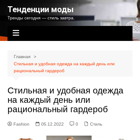
Перейти
Тенденции моды
к
Тренды сегодня — стиль завтра.
содержимому
Главная
Стильная и удобная одежда на каждый день или
рациональный гардероб
Стильная и удобная одежда
на каждый день или
рациональный гардероб
Fashion
05.12.2022
0
Стиль