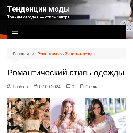
Перейти
Тенденции моды
к
Тренды сегодня — стиль завтра.
содержимому
Главная
Романтический стиль одежды
Романтический стиль одежды
Fashion
02.09.2024
0
Стиль