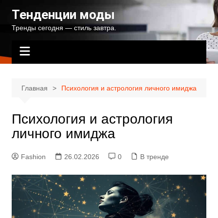
Перейти
Тенденции моды
к
Тренды сегодня — стиль завтра.
содержимому
Главная
Психология и астрология личного имиджа
Психология и астрология
личного имиджа
Fashion
26.02.2026
0
В тренде