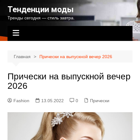
Перейти
Тенденции моды
к
Тренды сегодня — стиль завтра.
содержимому
Главная
Прически на выпускной вечер 2026
Прически на выпускной вечер
2026
Fashion
13.05.2022
0
Прически