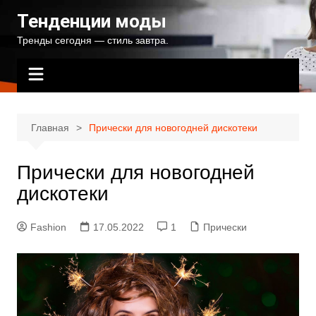
Перейти
Тенденции моды
к
Тренды сегодня — стиль завтра.
содержимому
Главная
Прически для новогодней дискотеки
Прически для новогодней
дискотеки
Fashion
17.05.2022
1
Прически