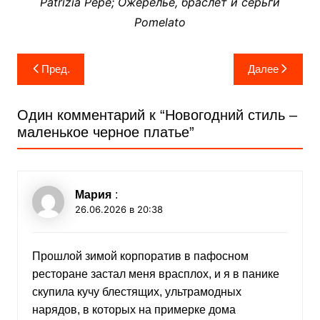
Patrizia Pepe; Ожерелье, браслет и серьги
Pomelato
Навигация
Пред.
Далее
по
записям
Один комментарий к “
Новогодний стиль –
маленькое черное платье
”
Мария
:
26.06.2026 в 20:38
Прошлой зимой корпоратив в пафосном
ресторане застал меня врасплох, и я в панике
скупила кучу блестящих, ультрамодных
нарядов, в которых на примерке дома