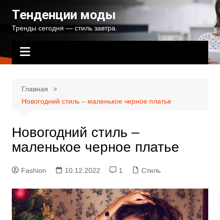
Перейти
Тенденции моды
к
Тренды сегодня — стиль завтра.
содержимому
Главная
Новогодний стиль – маленькое черное платье
Новогодний стиль –
маленькое черное платье
Fashion
10.12.2022
1
Стиль