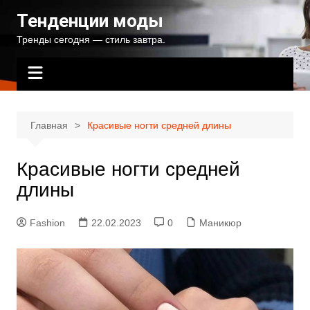
Перейти
Тенденции моды
к
Тренды сегодня — стиль завтра.
содержимому
Главная
Красивые ногти средней длины
Красивые ногти средней
длины
Fashion
22.02.2023
0
Маникюр