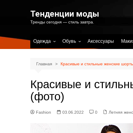
Перейти
к
Тенденции моды
содержимому
Тренды сегодня — стиль завтра.
Одежда
Обувь
Аксессуары
Маки
Весенняя женская одежда
Весенняя женская обувь
Летняя женская одежда
Летняя женская обувь
Главная
Красивые и стильные женские шорты
Осенняя женская одежда
Осенняя женская обувь
Красивые и стильн
Зимняя женская одежда
Зимняя женская обувь
Купальники и одежда для
(фото)
пляжа
Fashion
03.06.2022
0
Летняя жен