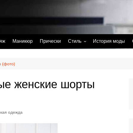
яж
Маникюр
Прически
Стиль
История моды
С чем носить
Тату
 (фото)
Парфюм
ые женские шорты
ская одежда