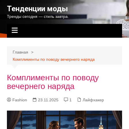
Перейти
Тенденции моды
к
Тренды сегодня — стиль завтра.
содержимому
Главная
Комплименты по поводу вечернего наряда
Комплименты по поводу
вечернего наряда
Fashion
23.11.2025
1
Лайфхакер