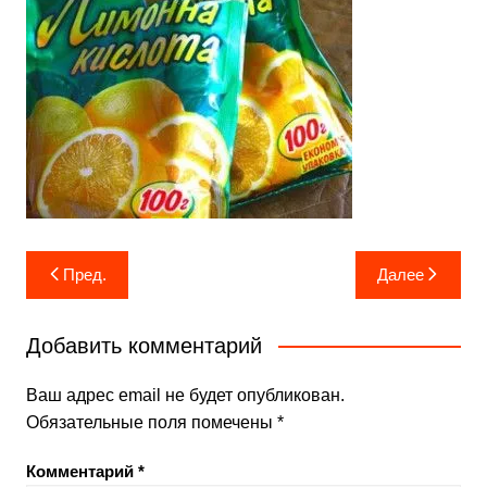
Навигация
Пред.
Далее
по
записям
Добавить комментарий
Ваш адрес email не будет опубликован.
Обязательные поля помечены
*
Комментарий
*