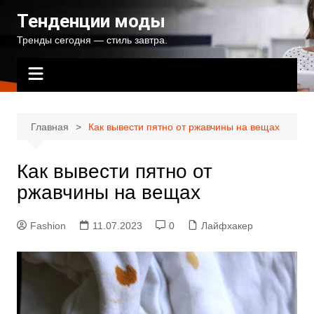
Перейти
Тенденции моды
к
Тренды сегодня — стиль завтра.
содержимому
Главная
Как вывести пятно от ржавчины на вещах
Как вывести пятно от
ржавчины на вещах
Fashion
11.07.2023
0
Лайфхакер