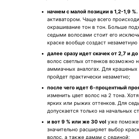
начнем с малой позиции в 1,2-1,9 %.
активатором. Чаще всего происходи
окрашивание тон в тон. Больше подх
седыми волосами стоит его исключи
краске вообще создаст незаметную 
далее сразу идет скачек от 2,7 и до 
волос светлых оттенков возможно не
аммиачных аналогах. Для крашеных и
пройдет практически незаметно;
после чего идет 6-процентный проя
изменить цвет волос на 2 тона. Хот
ярких или рыжих оттенков. Для сед
допускается только на начальных ст
и вот 9 % или же 30 vol
уже поможет
значительно расширяет выбор краск
волос, а также дамам с сединой;