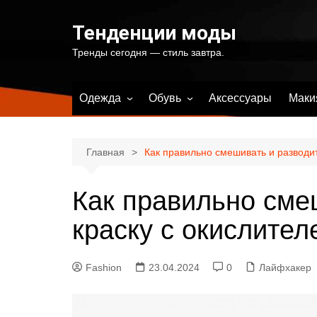
Перейти
к
Тенденции моды
содержимому
Тренды сегодня — стиль завтра.
Одежда
Обувь
Аксессуары
Маки
Весенняя женская одежда
Весенняя женская обувь
Летняя женская одежда
Летняя женская обувь
Главная
Как правильно смешивать и разводит
Осенняя женская одежда
Осенняя женская обувь
Как правильно сме
Зимняя женская одежда
Зимняя женская обувь
Купальники и одежда для
краску с окислител
пляжа
Fashion
23.04.2024
0
Лайфхакер