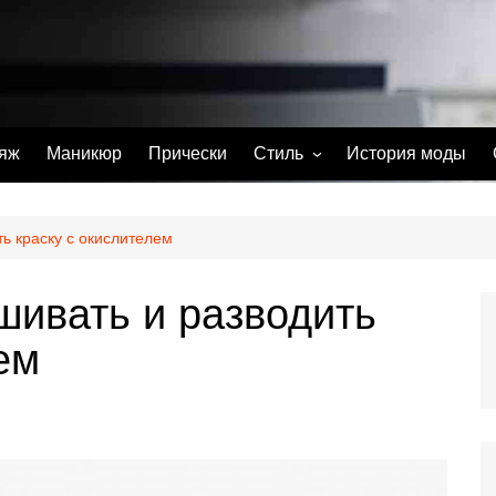
яж
Маникюр
Прически
Стиль
История моды
С чем носить
Тату
ь краску с окислителем
Парфюм
шивать и разводить
ем