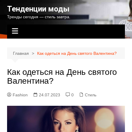
Перейти
Тенденции моды
к
Тренды сегодня — стиль завтра.
содержимому
Главная
Как одеться на День святого Валентина?
Как одеться на День святого
Валентина?
Fashion
24.07.2023
0
Стиль