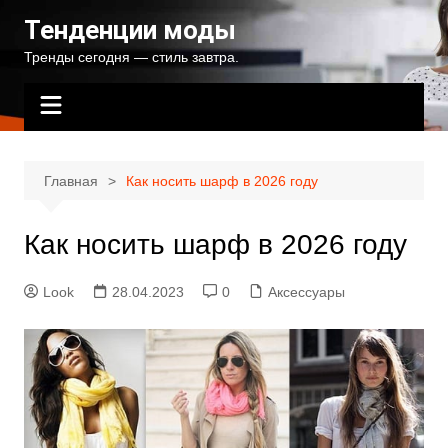
Перейти
Тенденции моды
к
Тренды сегодня — стиль завтра.
содержимому
Главная
Как носить шарф в 2026 году
Как носить шарф в 2026 году
Look
28.04.2023
0
Аксессуары