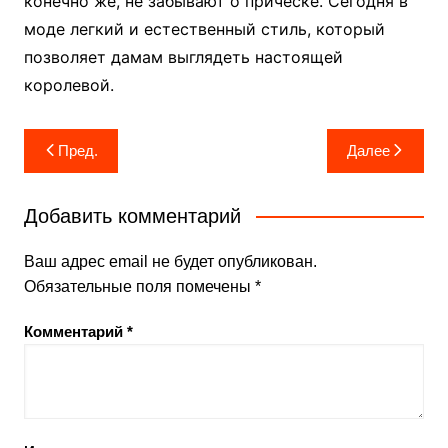
конечно же, не забывают о прическе. Сегодня в
моде легкий и естественный стиль, который
позволяет дамам выглядеть настоящей
королевой.
Навигация
Пред.
Далее
по
записям
Добавить комментарий
Ваш адрес email не будет опубликован.
Обязательные поля помечены
*
Комментарий
*