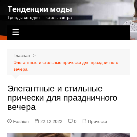
Перейти
Тенденции моды
к
Тренды сегодня — стиль завтра.
содержимому
Главная
Элегантные и стильные прически для праздничного
вечера
Элегантные и стильные
прически для праздничного
вечера
Fashion
22.12.2022
0
Прически