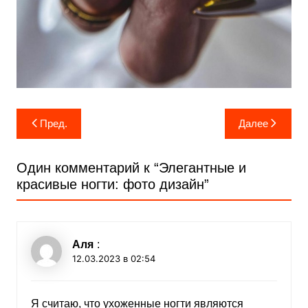
Навигация
Пред.
Далее
по
записям
Один комментарий к “
Элегантные и
красивые ногти: фото дизайн
”
Аля
:
12.03.2023 в 02:54
Я считаю, что ухоженные ногти являются