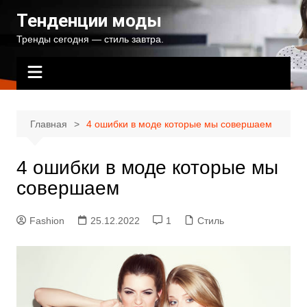
Перейти
Тенденции моды
к
Тренды сегодня — стиль завтра.
содержимому
Главная
4 ошибки в моде которые мы совершаем
4 ошибки в моде которые мы
совершаем
Fashion
25.12.2022
1
Стиль