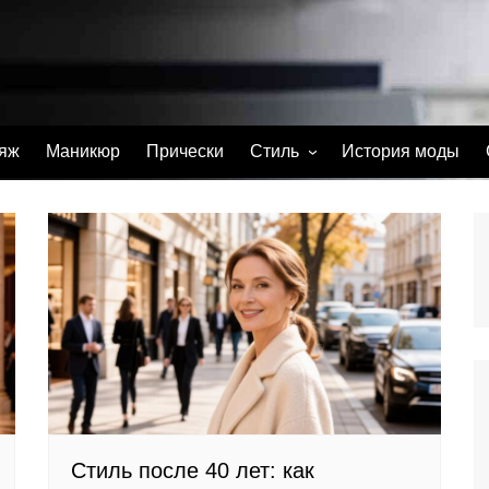
яж
Маникюр
Прически
Стиль
История моды
С чем носить
Тату
Парфюм
Стиль после 40 лет: как