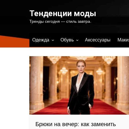
Перейти
к
Тенденции моды
содержимому
Тренды сегодня — стиль завтра.
Одежда
Обувь
Аксессуары
Маки
Весенняя женская одежда
Весенняя женская обувь
Летняя женская одежда
Летняя женская обувь
Осенняя женская одежда
Осенняя женская обувь
Зимняя женская одежда
Зимняя женская обувь
Купальники и одежда для
пляжа
Брюки на вечер: как заменить