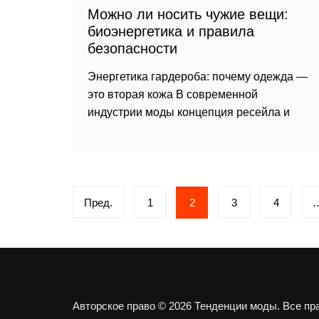
Можно ли носить чужие вещи:
биоэнергетика и правила
безопасности
Энергетика гардероба: почему одежда —
это вторая кожа В современной
индустрии моды концепция ресейла и
Пагинация
Пред.
1
2
3
4
записей
Авторское право © 2026 Тенденции моды. Все п